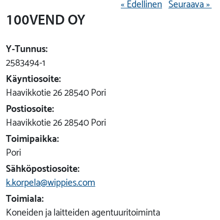
« Edellinen
Seuraava »
100VEND OY
Y-Tunnus:
2583494-1
Käyntiosoite:
Haavikkotie 26 28540 Pori
Postiosoite:
Haavikkotie 26 28540 Pori
Toimipaikka:
Pori
Sähköpostiosoite:
k.korpela@wippies.com
Toimiala:
Koneiden ja laitteiden agentuuritoiminta