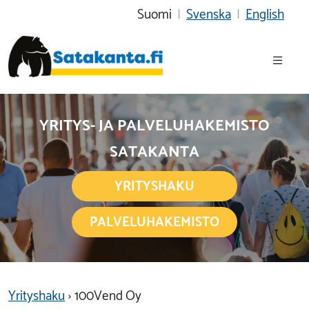
Suomi
|
Svenska
|
English
YRITYS- JA PALVELUHAKEMISTO
SATAKANTA
YRITYSHAKU
PALVELUHAKEMISTO
Yrityshaku
› 100Vend Oy