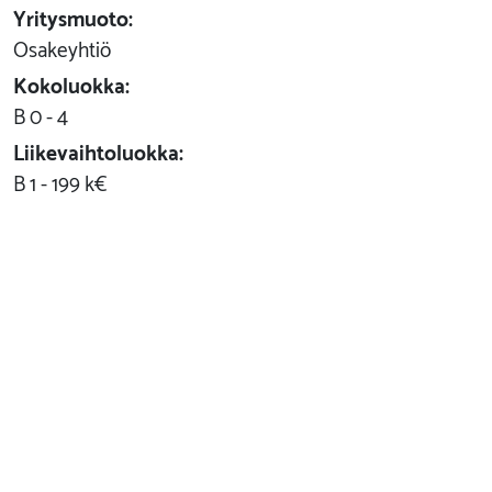
Yritysmuoto:
Osakeyhtiö
Kokoluokka:
B 0 - 4
Liikevaihtoluokka:
B 1 - 199 k€