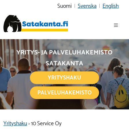
Suomi
|
Svenska
|
English
YRITYS- JA PALVELUHAKEMISTO
SATAKANTA
YRITYSHAKU
PALVELUHAKEMISTO
Yrityshaku
› 10 Service Oy