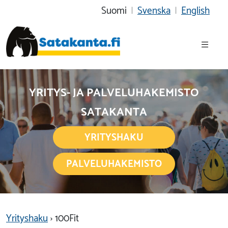
Suomi
|
Svenska
|
English
YRITYS- JA PALVELUHAKEMISTO
SATAKANTA
YRITYSHAKU
PALVELUHAKEMISTO
Yrityshaku
› 100Fit