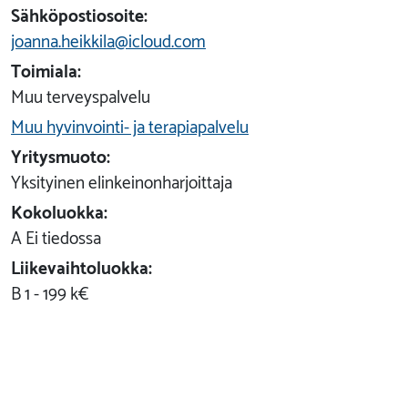
Sähköpostiosoite:
joanna.heikkila@icloud.com
Toimiala:
Muu terveyspalvelu
Muu hyvinvointi- ja terapiapalvelu
Yritysmuoto:
Yksityinen elinkeinonharjoittaja
Kokoluokka:
A Ei tiedossa
Liikevaihtoluokka:
B 1 - 199 k€