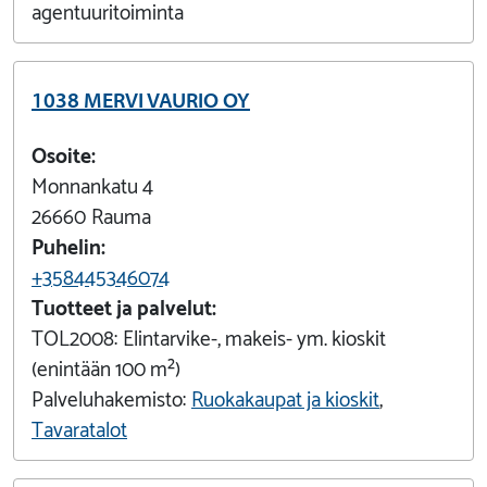
agentuuritoiminta
1038 MERVI VAURIO OY
Osoite:
Monnankatu 4
26660
Rauma
Puhelin:
+358445346074
Tuotteet ja palvelut:
TOL2008:
Elintarvike-, makeis- ym. kioskit
(enintään 100 m²)
Palveluhakemisto:
Ruokakaupat ja kioskit
,
Tavaratalot