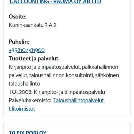
1.ACCOUNTING - RAUMA OY AB LTD
Osoite:
Kuninkaankatu 3 A 2
Puhelin:
+358107781900
Tuotteet ja palvelut:
Kirjanpito ja tilinpäätöspalvelut, palkkahallinnon
palvelut, taloushallinnon konsultointi, sähköinen
taloushallinto
TOL2008:
Kirjanpito- ja tilinpäätöspalvelu
Palveluhakemisto:
Taloushallintopalvelut,
tilitoimistot
10 FIX PORI OY