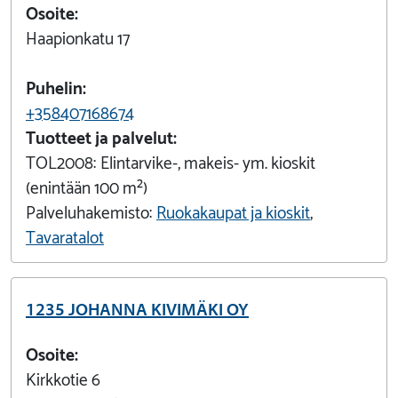
Osoite:
Haapionkatu 17
Puhelin:
+358407168674
Tuotteet ja palvelut:
TOL2008:
Elintarvike-, makeis- ym. kioskit
(enintään 100 m²)
Palveluhakemisto:
Ruokakaupat ja kioskit
,
Tavaratalot
1235 JOHANNA KIVIMÄKI OY
Osoite:
Kirkkotie 6