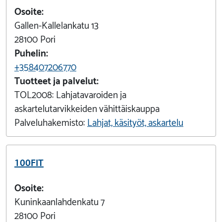
Osoite:
Gallen-Kallelankatu 13
28100
Pori
Puhelin:
+358407206770
Tuotteet ja palvelut:
TOL2008:
Lahjatavaroiden ja
askartelutarvikkeiden vähittäiskauppa
Palveluhakemisto:
Lahjat, käsityöt, askartelu
100FIT
Osoite:
Kuninkaanlahdenkatu 7
28100
Pori