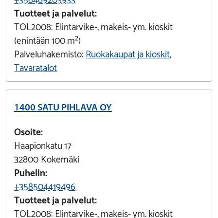
Tuotteet ja palvelut:
TOL2008:
Elintarvike-, makeis- ym. kioskit
(enintään 100 m²)
Palveluhakemisto:
Ruokakaupat ja kioskit
,
Tavaratalot
1400 SATU PIHLAVA OY
Osoite:
Haapionkatu 17
32800
Kokemäki
Puhelin:
+358504419496
Tuotteet ja palvelut:
TOL2008:
Elintarvike-, makeis- ym. kioskit